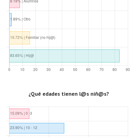
¿Qué edades tienen l@s niñ@s?