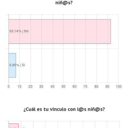
niñ@s?
¿Cuál es tu vínculo con l@s niñ@s?