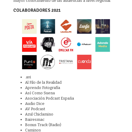
mayor conocimiento de las audiencias a nivel regional.
COLABORADORES 2021
.avi
Al Filo de la Realidad
Aprendo Fotografía
Así Como Suena
Asociación Podcast España
Audio Dice
AV Podcast
Azul Chiclamino
Bairesmac
Bonus Track (Radio)
Caminos