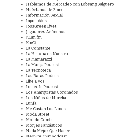
Hablemos de Mercadeo con Lobsang Salguero
Huérfanos de Zinco
Información Sexual
Injuntables
JossGreen Live!!
Jugadores Anónimos
Juum.fm
KinCt
La Constante
La Historia es Nuestra
La Mamarazzi
La Manija Podcast
La Tecnoteca
Las Raras Podcast
Like a Voz
LinkedIn Podcast
Los Anarquistas Coronados
Los Niños de Morelia
Lunfa
Me Gustan Los Lunes
Moda Street
Mondo Combi
Monjes Fantásticos
Nada Mejor Que Hacer
NeoSiteLinux Podcast