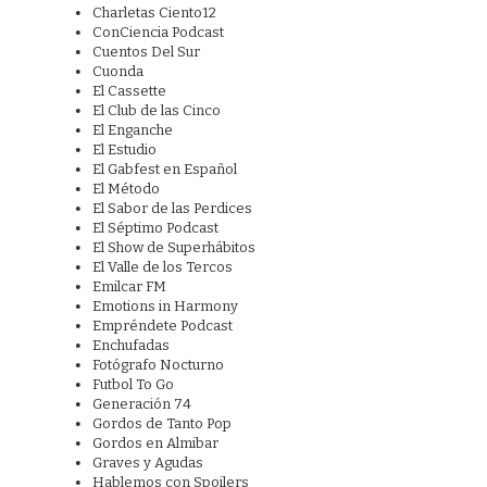
Charletas Ciento12
ConCiencia Podcast
Cuentos Del Sur
Cuonda
El Cassette
El Club de las Cinco
El Enganche
El Estudio
El Gabfest en Español
El Método
El Sabor de las Perdices
El Séptimo Podcast
El Show de Superhábitos
El Valle de los Tercos
Emilcar FM
Emotions in Harmony
Empréndete Podcast
Enchufadas
Fotógrafo Nocturno
Futbol To Go
Generación 74
Gordos de Tanto Pop
Gordos en Almibar
Graves y Agudas
Hablemos con Spoilers