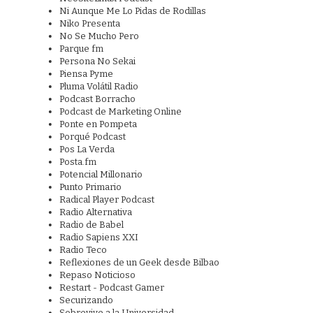
Ni Aunque Me Lo Pidas de Rodillas
Niko Presenta
No Se Mucho Pero
Parque fm
Persona No Sekai
Piensa Pyme
Pluma Volátil Radio
Podcast Borracho
Podcast de Marketing Online
Ponte en Pompeta
Porqué Podcast
Pos La Verda
Posta.fm
Potencial Millonario
Punto Primario
Radical Player Podcast
Radio Alternativa
Radio de Babel
Radio Sapiens XXI
Radio Teco
Reflexiones de un Geek desde Bilbao
Repaso Noticioso
Restart - Podcast Gamer
Securizando
Sobrevive a la Universidad